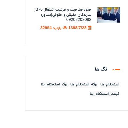
حدود صلاحيت و ظرفيت اشتغال به كار
سازندگان حقيقي و حقوقي|مشاوره
09202202092
1398/7/28
بازدید 32994
تگ ها
استحکام_بنا
برگه_استحکام_بنا
برگ_استحکام_بنا
قیمت_استحکام_بنا